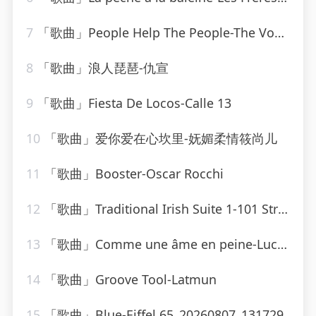
7
「歌曲」People Help The People-The Vocal Masters
8
「歌曲」浪人琵琶-仇宣
9
「歌曲」Fiesta De Locos-Calle 13
10
「歌曲」爱你爱在心坎里-妩媚柔情筱尚儿
11
「歌曲」Booster-Oscar Rocchi
12
「歌曲」Traditional Irish Suite 1-101 Strings Orchestra
13
「歌曲」Comme une âme en peine-Lucky Blondo
14
「歌曲」Groove Tool-Latmun
15
「歌曲」Blue-Eiffel 65_20260807_131729