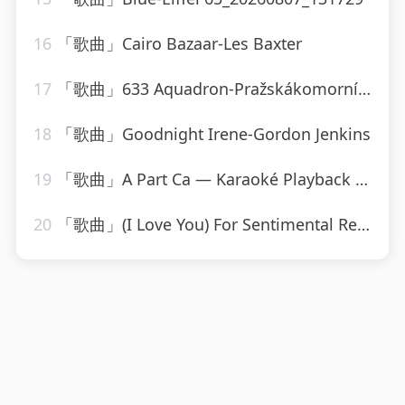
16
「歌曲」Cairo Bazaar-Les Baxter
17
「歌曲」633 Aquadron-Pražskákomornífilharmonie
18
「歌曲」Goodnight Irene-Gordon Jenkins
19
「歌曲」A Part Ca — Karaoké Playback Instrumental — Rendu Célèbre Par Jacques Dutronc-Karaoke
20
「歌曲」(I Love You) For Sentimental Reasons-John Leyton