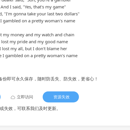
And I said, "Yes, that's my game"
d, "I'm gonna take your last two dollars"
I gambled on a pretty woman's name
ost my money and my watch and chain
I lost my pride and my good name
I lost my all, but I don't blame her
e I gambled on a pretty woman's name
备份即可永久保存，随时防丢失、防失效，更省心！
立即访问
资源失效
或失效，可联系我们及时更新。