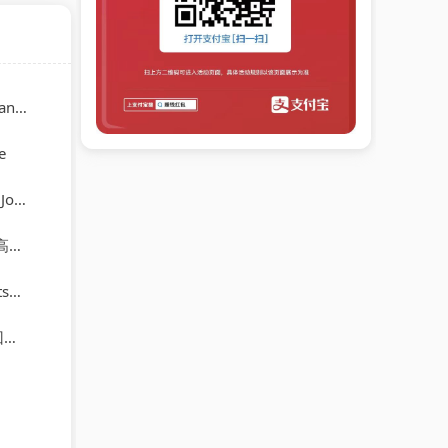
ams
e
ann
其
el
妘