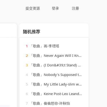
提交资源
登录
注册
随机推荐
1
「歌曲」画-李瑨瑶
2
「歌曲」Never Again Will I Knock On Your Door-Hank Williams
3
「歌曲」(I Don&#39;t Stand) a Ghost of a Chance-cab calloway & his orchestra
4
「歌曲」Nobody's Supposed to Be Here-K2 Groove
5
「歌曲」My Little Lady-slim whitman
6
「歌曲」Keine Post-Leo Leandros、Willy Hagara、Jost Wöhrmann
7
「歌曲」偷偷想你-许秋怡