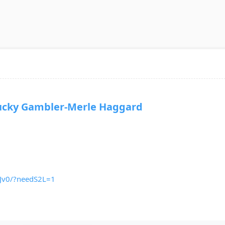
y Gambler-Merle Haggard
_Jv0/?needS2L=1