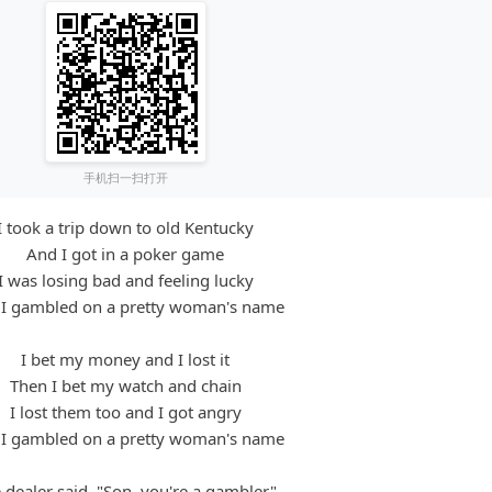
手机扫一扫打开
I took a trip down to old Kentucky
And I got in a poker game
I was losing bad and feeling lucky
I gambled on a pretty woman's name
I bet my money and I lost it
Then I bet my watch and chain
I lost them too and I got angry
I gambled on a pretty woman's name
 dealer said, "Son, you're a gambler"