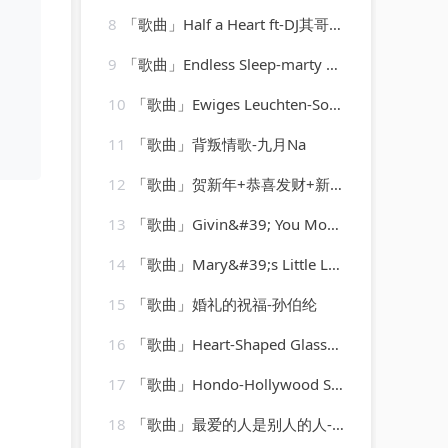
8
「歌曲」Half a Heart ft-DJ其哥、徐老四、DJ小川、高士其
9
「歌曲」Endless Sleep-marty wilde
10
「歌曲」Ewiges Leuchten-Sonidos de Fuego、Entspannungsmusik、Spa Channel
11
「歌曲」背叛情歌-九月Na
12
「歌曲」贺新年+恭喜发财+新年歌儿大家唱+大地回春-乔华、吴泓君、陈良泉、卓依婷、庄学忠、李燕萍、罗宾、谢采妘
13
「歌曲」Givin&#39; You More-The Str8jackets & Sam Obernik、Tyree Cooper、The Str8jackets
14
「歌曲」Mary&#39;s Little Lamb-James Darren
15
「歌曲」婚礼的祝福-孙伯纶
16
「歌曲」Heart-Shaped Glasses-Marilyn Manson
17
「歌曲」Hondo-Hollywood Studio Orchestra
18
「歌曲」最爱的人是别人的人-丹娜