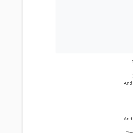
And 
And 
The