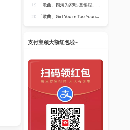
19
「歌曲」四海为家吧-童锦程、苏可可
20
「歌曲」Girl You're Too Young-len barry
支付宝领大额红包啦~