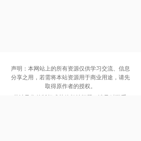
声明：本网站上的所有资源仅供学习交流、信息
分享之用，若需将本站资源用于商业用途，请先
取得原作者的授权。
若涉及您的版权或其他权益问题，请及时联系:
3162201930@qq.com
，我们将在第一时间处
理。
网站备案号：
豫ICP备2023032945号-1