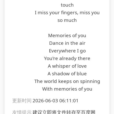
touch
I miss your fingers, miss you
so much
Memories of you
Dance in the air
Everywhere I go
You're already there
A whisper of love
A shadow of blue
The world keeps on spinning
With memories of you
更新时间
2026-06-03 06:11:01
友情提示
建议立即将文件转存至百度网