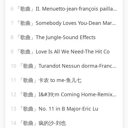
6
「歌曲」II. Menuetto-jean-françois paillard
7
「歌曲」Somebody Loves You-Dean Martin
8
「歌曲」The Jungle-Sound Effects
9
「歌曲」Love Is All We Need-The Hit Co
10
「歌曲」Turandot Nessun dorma-Franck Pourcel
11
「歌曲」卡农 to me-鱼儿七
12
「歌曲」I&#39;m Coming Home-Remixed Hits Factory
13
「歌曲」No. 11 in B Major-Eric Lu
14
「歌曲」疯的沙-刘也