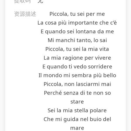
提取码
无
资源描述
Piccola, tu sei per me
La cosa più importante che c'è
E quando sei lontana da me
Mi manchi tanto, lo sai
Piccola, tu sei la mia vita
La mia ragione per vivere
E quando ti vedo sorridere
Il mondo mi sembra più bello
Piccola, non lasciarmi mai
Perché senza di te non so
stare
Sei la mia stella polare
Che mi guida nel buio del
mare