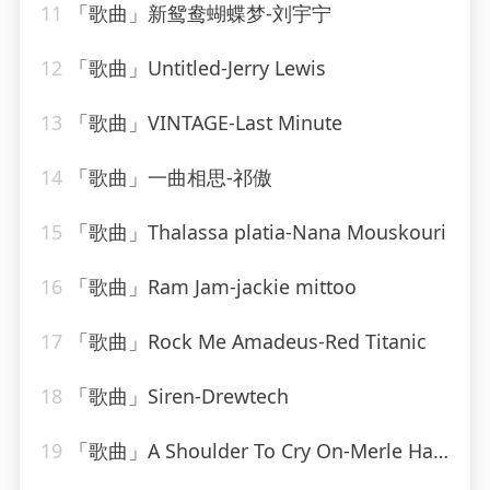
11
「歌曲」新鸳鸯蝴蝶梦-刘宇宁
12
「歌曲」Untitled-Jerry Lewis
13
「歌曲」VINTAGE-Last Minute
14
「歌曲」一曲相思-祁傲
15
「歌曲」Thalassa platia-Nana Mouskouri
16
「歌曲」Ram Jam-jackie mittoo
17
「歌曲」Rock Me Amadeus-Red Titanic
18
「歌曲」Siren-Drewtech
19
「歌曲」A Shoulder To Cry On-Merle Haggard