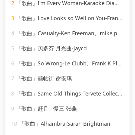
2
「歌曲」I'm Every Woman-Karaoke Diamonds
3
「歌曲」Love Looks so Well on You-Frank Sinatra
4
「歌曲」Casualty-Ken Freeman、mike post、Nic Raine、Pete Carpenter
5
「歌曲」贝多芬 月光曲-jaycd
6
「歌曲」So Wrong-Le Clubb、Frank K Pini、Alex Apple
7
「歌曲」囍帖街-谢安琪
8
「歌曲」Same Old Things-Tervete Collective、Cazeaux O.S.L.O、Phat Kat、DJ Design
9
「歌曲」赶月 - 慢三-张燕
10
「歌曲」Alhambra-Sarah Brightman