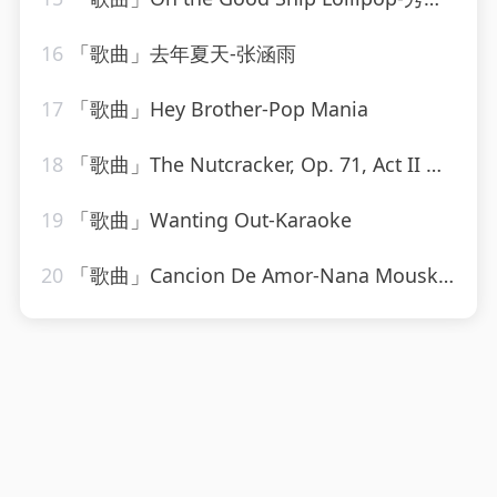
16
「歌曲」去年夏天-张涵雨
17
「歌曲」Hey Brother-Pop Mania
18
「歌曲」The Nutcracker, Op. 71, Act II Dance of the Sugar Plum Fairy-Mayfair Philharmonic Orchestra
19
「歌曲」Wanting Out-Karaoke
20
「歌曲」Cancion De Amor-Nana Mouskouri