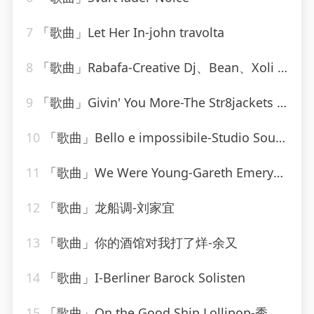
7
「歌曲」Let Her In-john travolta
8
「歌曲」Rabafa-Creative Dj、Bean、Xoli Da Poet、Candice
9
「歌曲」Givin' You More-The Str8jackets & Sam Obernik、Tyree Cooper、The Str8jackets
10
「歌曲」Bello e impossibile-Studio Sound Group
11
「歌曲」We Were Young-Gareth Emery、Alex & Sierra
12
「歌曲」龙船调-刘家宜
13
「歌曲」你的酒馆对我打了烊-余又
14
「歌曲」I-Berliner Barock Solisten
15
「歌曲」On the Good Ship Lollipop-秀兰·邓波儿_20260806_093615