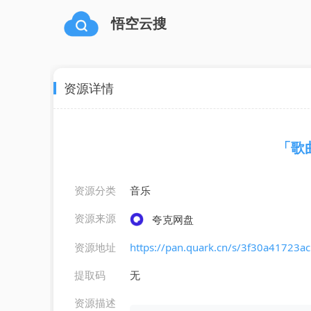
悟空云搜
资源详情
「歌
资源分类
音乐
资源来源
夸克网盘
资源地址
https://pan.quark.cn/s/3f30a41723ac
提取码
无
资源描述