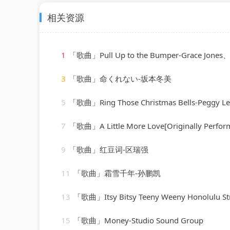
相关资源
1
「歌曲」Pull Up to the Bumper-Grace Jones、Funkstar
3
「歌曲」命くれない-坂本冬美
5
「歌曲」Ring Those Christmas Bells-Peggy Le
7
「歌曲」A Little More Love[Originally Performed by Vince Gill]-Karaok
9
「歌曲」红豆词-区瑞强
11
「歌曲」霜雪千年-孙鹏凯
13
「歌曲」Itsy Bitsy Teeny Weeny Honolulu Strandbikini-D
15
「歌曲」Money-Studio Sound Group