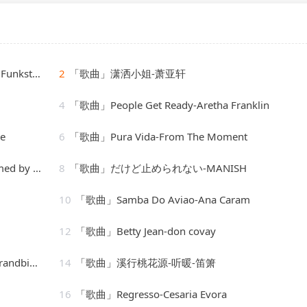
 de Luxe
2
「歌曲」潇洒小姐-萧亚轩
4
「歌曲」People Get Ready-Aretha Franklin
e
6
「歌曲」Pura Vida-From The Moment
e Diamonds
8
「歌曲」だけど止められない-MANISH
10
「歌曲」Samba Do Aviao-Ana Caram
12
「歌曲」Betty Jean-don covay
ie Girls
14
「歌曲」溪行桃花源-听暖-笛箫
16
「歌曲」Regresso-Cesaria Evora