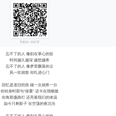
手机扫一扫打开
忘不了的人 像刻在掌心的纹
时间越久越深 越想越疼
忘不了的人 像梦里飘落的尘
风一吹就散 却扎进心门
回忆是道旧疤痕 碰一次就疼一分
你转身时那句“保重” 还卡在我喉咙
街角那盏路灯 还亮着我们的体温
如今只剩影子 在空荡的夜沉沦
忘不了的人 像刻在掌心的纹