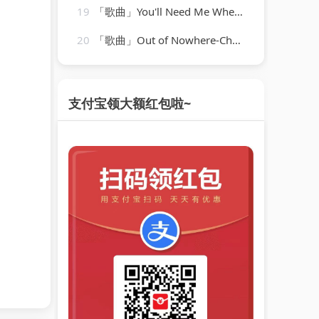
19
「歌曲」You'll Need Me When I'm Long Gone-ethel waters
20
「歌曲」Out of Nowhere-Charlie Parker、Charlie Parker Strings
支付宝领大额红包啦~