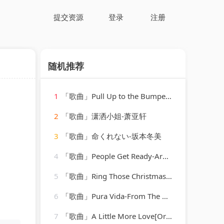
提交资源
登录
注册
随机推荐
1
「歌曲」Pull Up to the Bumper-Grace Jones、Funkstar de Luxe
2
「歌曲」潇洒小姐-萧亚轩
3
「歌曲」命くれない-坂本冬美
4
「歌曲」People Get Ready-Aretha Franklin
5
「歌曲」Ring Those Christmas Bells-Peggy Lee
6
「歌曲」Pura Vida-From The Moment
7
「歌曲」A Little More Love[Originally Performed by Vince Gill]-Karaoke Diamonds