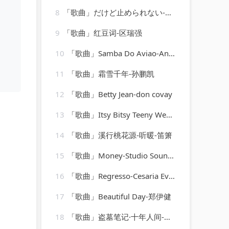
8
「歌曲」だけど止められない-MANISH
9
「歌曲」红豆词-区瑞强
10
「歌曲」Samba Do Aviao-Ana Caram
11
「歌曲」霜雪千年-孙鹏凯
12
「歌曲」Betty Jean-don covay
13
「歌曲」Itsy Bitsy Teeny Weeny Honolulu Strandbikini-Die Girls
14
「歌曲」溪行桃花源-听暖-笛箫
15
「歌曲」Money-Studio Sound Group
16
「歌曲」Regresso-Cesaria Evora
17
「歌曲」Beautiful Day-郑伊健
18
「歌曲」盗墓笔记·十年人间-是可乐鸭