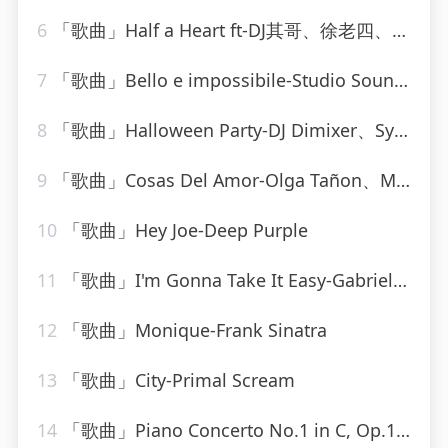
6
「歌曲」Half a Heart ft-DJ其哥、徐老四、DJ小川、高士其
7
「歌曲」Bello e impossibile-Studio Sound Group
8
「歌曲」Halloween Party-DJ Dimixer、Syntheticsax
9
「歌曲」Cosas Del Amor-Olga Tañon、Milly Quezada
10
「歌曲」Hey Joe-Deep Purple
11
「歌曲」I'm Gonna Take It Easy-Gabriel Brown
12
「歌曲」Monique-Frank Sinatra
13
「歌曲」City-Primal Scream
14
「歌曲」Piano Concerto No.1 in C, Op.15-Otto Klemperer(1)