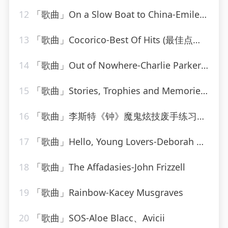
12
「歌曲」On a Slow Boat to China-Emile Ford & The Checkmates
13
「歌曲」Cocorico-Best Of Hits (最佳点击率)
14
「歌曲」Out of Nowhere-Charlie Parker、Charlie Parker Strings
15
「歌曲」Stories, Trophies and Memories-randy vanwarmer
16
「歌曲」李斯特《钟》魔鬼炫技废手练习曲-姚悦钢琴老师
17
「歌曲」Hello, Young Lovers-Deborah Kerr、Rex Thompson
18
「歌曲」The Affadasies-John Frizzell
19
「歌曲」Rainbow-Kacey Musgraves
20
「歌曲」SOS-Aloe Blacc、Avicii