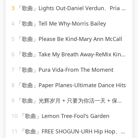
3
「歌曲」Lights Out-Daniel Verdun、Pria Coterell
4
「歌曲」Tell Me Why-Morris Bailey
5
「歌曲」Please Be Kind-Mary Ann McCall
6
「歌曲」Take My Breath Away-ReMix Kings
7
「歌曲」Pura Vida-From The Moment
8
「歌曲」Paper Planes-Ultimate Dance Hits
9
「歌曲」光辉岁月 + 只要为你活一天 + 保重-谢霆锋、朱一龙
10
「歌曲」Lemon Tree-Fool's Garden
11
「歌曲」FREE SHOGUN-URH Hip Hop、Shogun