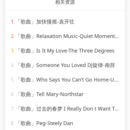
相关资源
1
「歌曲」加快慢摇-袁开壮
2
「歌曲」Relaxation Music-Quiet Moments、SPA、Spa Relaxation
3
「歌曲」Is It My Love-The Three Degrees
4
「歌曲」Someone You Loved DJ旋律-南辞
5
「歌曲」Who Says You Can’t Go Home-Ultimate Dance Hits(1)
6
「歌曲」Tell Mary-Northstar
7
「歌曲」过去的春梦 I Really Don t Want To Know-叶瑷菱
8
「歌曲」Peg-Steely Dan