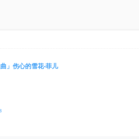
曲」伤心的雪花-菲儿
8