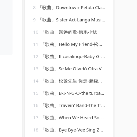
8
「歌曲」Downtown-Petula Clark
9
「歌曲」Sister Act-Langa Music、Cuebur
10
「歌曲」遥远的歌-佛系小鱿
11
「歌曲」Hello My Friend-松任谷由実(1)
12
「歌曲」Il casalingo-Baby Group
13
「歌曲」Se Me Olvidó Otra Vez-The Salsation
14
「歌曲」松紧先生 你走-超级制作
15
「歌曲」B-I-N-G-O-the turbans
16
「歌曲」Travein’ Band-The Travelin&#39; Band
17
「歌曲」When We Heard Solid Groove-Jesse Rose、Oliver $
18
「歌曲」Bye Bye-Vee Sing Zone