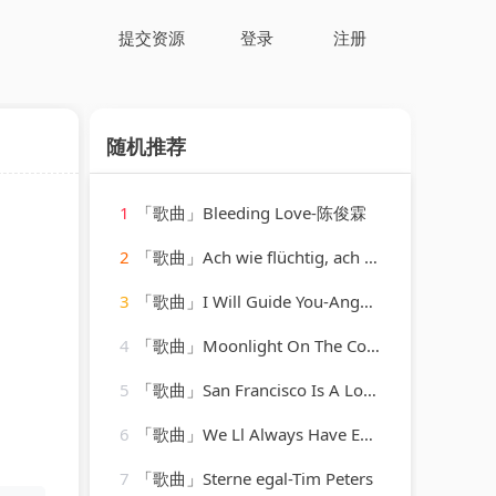
提交资源
登录
注册
随机推荐
1
「歌曲」Bleeding Love-陈俊霖
2
「歌曲」Ach wie flüchtig, ach wie nichtig, BWV 26 VI. Ach wie flüchtig, ach wie nichtig
3
「歌曲」I Will Guide You-Angel Falls、R.I.B、Allam
4
「歌曲」Moonlight On The Colorado-The Platters
5
「歌曲」San Francisco Is A Lonely Town-Charlie Rich
6
「歌曲」We Ll Always Have Each Other-Kenny Rogers
7
「歌曲」Sterne egal-Tim Peters