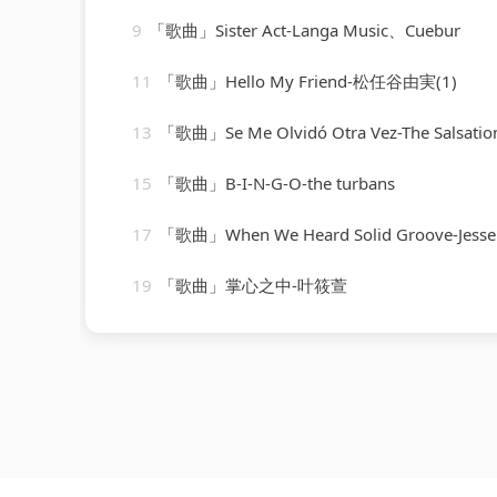
9
「歌曲」Sister Act-Langa Music、Cuebur
11
「歌曲」Hello My Friend-松任谷由実(1)
13
「歌曲」Se Me Olvidó Otra Vez-The Salsatio
15
「歌曲」B-I-N-G-O-the turbans
17
「歌曲」When We Heard Solid Groove-Jesse Rose、Ol
19
「歌曲」掌心之中-叶筱萱