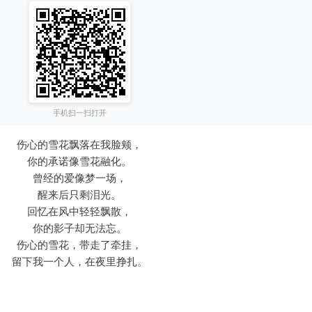
手机扫一扫打开
伤心的雪花飘落在我脸颊，
你的承诺像雪花融化。
曾经的爱像梦一场，
醒来后只剩泪光。
回忆在风中轻轻飘散，
你的影子却无法忘。
伤心的雪花，带走了牵挂，
留下我一个人，在夜里挣扎。