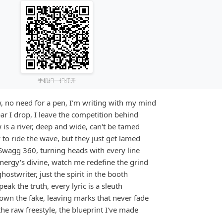
手机扫一扫打开
aw, no need for a pen, I'm writing with my mind
ar I drop, I leave the competition behind
 is a river, deep and wide, can't be tamed
 to ride the wave, but they just get lamed
Swagg 360, turning heads with every line
nergy's divine, watch me redefine the grind
hostwriter, just the spirit in the booth
speak the truth, every lyric is a sleuth
wn the fake, leaving marks that never fade
 the raw freestyle, the blueprint I've made