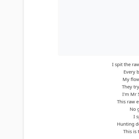
I spit the r
Every b
My flow
They try
I'm Mr 
This raw e
No g
I 
Hunting do
This is