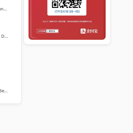
ro
ich
ats