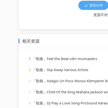
复制分享
资源不对
相关资源
1
「歌曲」Feel the Beat-cdm mixmasters
3
「歌曲」Slip Away-Various Artists
5
「歌曲」Adagio Un Poco Mosso-Klemperer Bar
7
「歌曲」Child Of the King-Mahalia Jackson with Or
9
「歌曲」DJ Play a Love Song-ProSound Karao