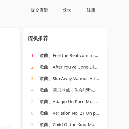
提交资源
登录
注册
随机推荐
1
「歌曲」Feel the Beat-cdm mixmasters
2
「歌曲」After You've Gone-Dinah Washington_20260807_131808
3
「歌曲」Slip Away-Various Artists
4
「歌曲」两只老虎，你会唱吗-佩奇宝宝
5
「歌曲」Adagio Un Poco Mosso-Klemperer Barenboim
6
「歌曲」Variation No. 21 Un poco più vivo-Daniil Trifonov、the philadelphia orchestra、Yannick Nézet-Séguin
7
「歌曲」Child Of the King-Mahalia Jackson with Orchestra