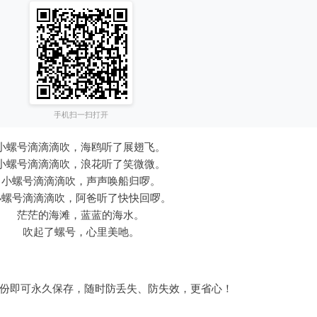
手机扫一扫打开
小螺号滴滴滴吹，海鸥听了展翅飞。
小螺号滴滴滴吹，浪花听了笑微微。
小螺号滴滴滴吹，声声唤船归啰。
小螺号滴滴滴吹，阿爸听了快快回啰。
茫茫的海滩，蓝蓝的海水。
吹起了螺号，心里美吔。
备份即可永久保存，随时防丢失、防失效，更省心！