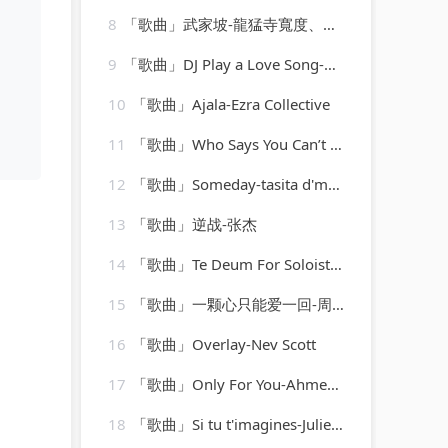
8
「歌曲」武家坡-龍猛寺寬度、DJ沈飞星
9
「歌曲」DJ Play a Love Song-ProSound Karaoke Band
10
「歌曲」Ajala-Ezra Collective
11
「歌曲」Who Says You Can’t Go Home-Ultimate Dance Hits_20260807_130855
12
「歌曲」Someday-tasita d'mour、Imaani
13
「歌曲」逆战-张杰
14
「歌曲」Te Deum For Soloists, Chorus And Orchestra, H. 146 - Prélude. Rondeau
15
「歌曲」一颗心只能爱一回-周慧敏
16
「歌曲」Overlay-Nev Scott
17
「歌曲」Only For You-Ahmed Romel
18
「歌曲」Si tu t'imagines-Juliette Gréco