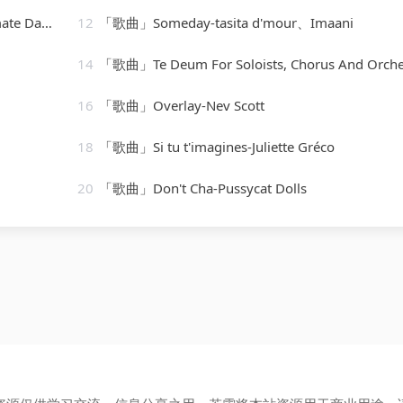
07_130855
12
「歌曲」Someday-tasita d'mour、Imaani
14
「歌曲」Te Deum For Soloists, Chorus And Orchestra, H. 146 - Prélude. Rond
16
「歌曲」Overlay-Nev Scott
18
「歌曲」Si tu t'imagines-Juliette Gréco
20
「歌曲」Don't Cha-Pussycat Dolls