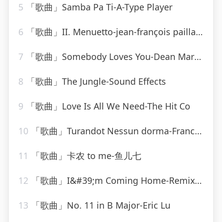
5
「歌曲」Samba Pa Ti-A-Type Player
6
「歌曲」II. Menuetto-jean-françois paillard
7
「歌曲」Somebody Loves You-Dean Martin
8
「歌曲」The Jungle-Sound Effects
9
「歌曲」Love Is All We Need-The Hit Co
10
「歌曲」Turandot Nessun dorma-Franck Pourcel
11
「歌曲」卡农 to me-鱼儿七
12
「歌曲」I&#39;m Coming Home-Remixed Hits Factory
13
「歌曲」No. 11 in B Major-Eric Lu