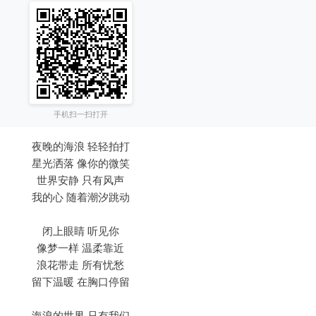
手机扫一扫打开
夜晚的海浪 轻轻拍打
星光洒落 像你的微笑
世界安静 只有风声
我的心 随着潮汐跳动
闭上眼睛 听见你
像梦一样 温柔靠近
浪花带走 所有忧愁
留下温暖 在胸口停留
海浪的世界 只有我们