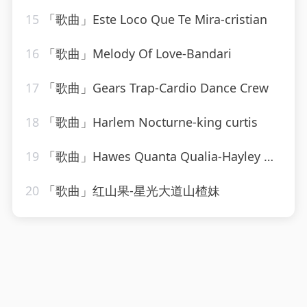
15
「歌曲」Este Loco Que Te Mira-cristian
16
「歌曲」Melody Of Love-Bandari
17
「歌曲」Gears Trap-Cardio Dance Crew
18
「歌曲」Harlem Nocturne-king curtis
19
「歌曲」Hawes Quanta Qualia-Hayley Westenra
20
「歌曲」红山果-星光大道山楂妹