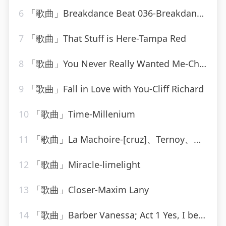
6
「歌曲」Breakdance Beat 036-Breakdance Beat
7
「歌曲」That Stuff is Here-Tampa Red
8
「歌曲」You Never Really Wanted Me-Charlie Rich
9
「歌曲」Fall in Love with You-Cliff Richard
10
「歌曲」Time-Millenium
11
「歌曲」La Machoire-[cruz]、Ternoy、Orins
12
「歌曲」Miracle-limelight
13
「歌曲」Closer-Maxim Lany
14
「歌曲」Barber Vanessa; Act 1 Yes, I believe I shall love you-Dimitri Mitropoulos、Samuel Barber