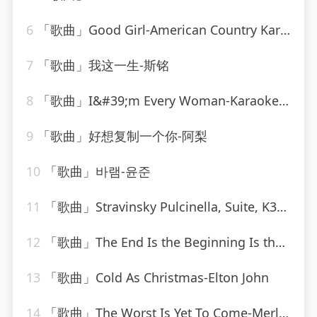
6
「歌曲」Good Girl-American Country Karaoke
7
「歌曲」我这一生-斯铭
8
「歌曲」I&#39;m Every Woman-Karaoke Diamonds
9
「歌曲」好想复制一个你-阿梨
10
「歌曲」바램-윤준
11
「歌曲」Stravinsky Pulcinella, Suite, K34 III. Scherzino – Allegro – Andantino
12
「歌曲」The End Is the Beginning Is the End-Graham Blvd
13
「歌曲」Cold As Christmas-Elton John
14
「歌曲」The Worst Is Yet To Come-Merle Haggard、The Strangers