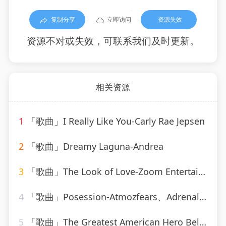
复制分享
立即访问
资源失效
资源不对或失效，可联系我们及时更新。
相关资源
1
「歌曲」I Really Like You-Carly Rae Jepsen
2
「歌曲」Dreamy Laguna-Andrea
3
「歌曲」The Look of Love-Zoom Entertainments Limited
4
「歌曲」Posession-Atmozfears、Adrenalize
5
「歌曲」The Greatest American Hero Believe it Or Not-Soundtrack & Theme Orchestra