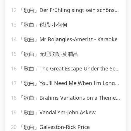
12
「歌曲」Der Frühling singt sein schönstes Lied-Lydia Huber
13
「歌曲」说谎-小何何
14
「歌曲」Mr Bojangles-Ameritz - Karaoke
15
「歌曲」无理取闹-莫潤昌
16
「歌曲」The Great Escape Under the Sea-We Are Scientists
17
「歌曲」You'll Need Me When I'm Long Gone-ethel waters
18
「歌曲」Brahms Variations on a Theme by Haydn, Op. 56a Variation VIII Presto non troppo
19
「歌曲」Vandalism-John Askew
20
「歌曲」Galveston-Rick Price