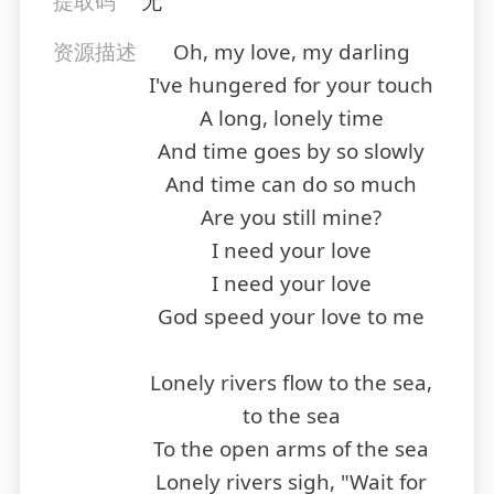
提取码
无
资源描述
Oh, my love, my darling
I've hungered for your touch
A long, lonely time
And time goes by so slowly
And time can do so much
Are you still mine?
I need your love
I need your love
God speed your love to me
Lonely rivers flow to the sea,
to the sea
To the open arms of the sea
Lonely rivers sigh, "Wait for