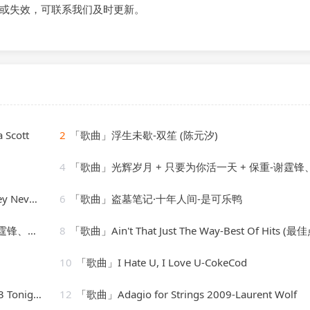
或失效，可联系我们及时更新。
 Scott
2
「歌曲」浮生未歇-双笙 (陈元汐)
4
「歌曲」光辉岁月 + 只要为你活一天 + 保重-谢霆锋、朱一
Nevone
6
「歌曲」盗墓笔记·十年人间-是可乐鸭
、朱一龙
8
「歌曲」Ain't That Just The Way-Best Of Hits (最佳点击
10
「歌曲」I Hate U, I Love U-CokeCod
[vocal version]
12
「歌曲」Adagio for Strings 2009-Laurent Wolf