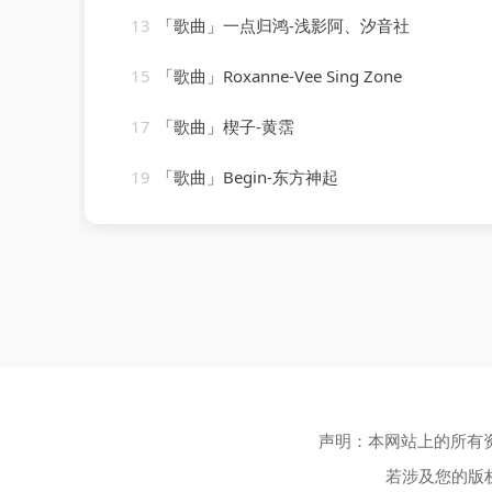
13
「歌曲」一点归鸿-浅影阿、汐音社
15
「歌曲」Roxanne-Vee Sing Zone
17
「歌曲」楔子-黄霑
19
「歌曲」Begin-东方神起
声明：本网站上的所有
若涉及您的版