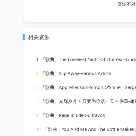
资源不对
相关资源
1
「歌曲」The Loveliest Night Of The Year-Linda
3
「歌曲」Slip Away-Various Artists
5
「歌曲」Apprehension-Simon O'Shine、Sergey 
7
「歌曲」光辉岁月 + 只要为你活一天 + 保重-谢霆锋
9
「歌曲」Rage In Eden-ultravox
11
「歌曲」You And Me And The Bottle Makes 3 Tonight (Baby) [made popular by Big Bad Voodoo Daddy] 