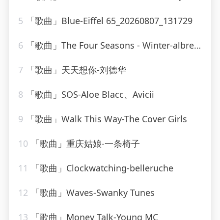
5
「歌曲」Blue-Eiffel 65_20260807_131729
6
「歌曲」The Four Seasons - Winter-albrecht mayer、The King&#39;s Singers
7
「歌曲」天天想你-刘德华
8
「歌曲」SOS-Aloe Blacc、Avicii
9
「歌曲」Walk This Way-The Cover Girls
10
「歌曲」重庆姑娘-一条椅子
11
「歌曲」Clockwatching-belleruche
12
「歌曲」Waves-Swanky Tunes
13
「歌曲」Money Talk-Young MC