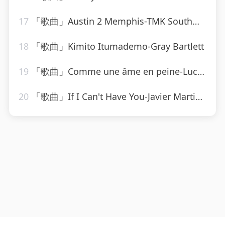
17
「歌曲」Austin 2 Memphis-TMK South、Lil Wyte
18
「歌曲」Kimito Itumademo-Gray Bartlett
19
「歌曲」Comme une âme en peine-Lucky Blondo
20
「歌曲」If I Can't Have You-Javier Martinez