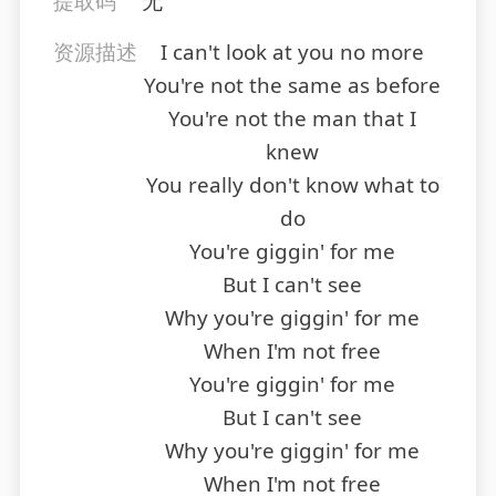
提取码
无
资源描述
I can't look at you no more
You're not the same as before
You're not the man that I
knew
You really don't know what to
do
You're giggin' for me
But I can't see
Why you're giggin' for me
When I'm not free
You're giggin' for me
But I can't see
Why you're giggin' for me
When I'm not free