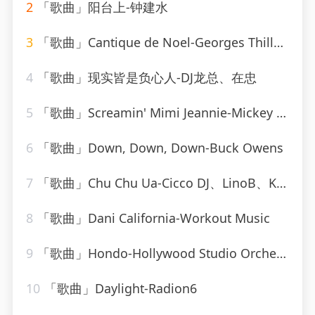
2
「歌曲」阳台上-钟建水
3
「歌曲」Cantique de Noel-Georges Thill、Orchestra Armand Bernard
4
「歌曲」现实皆是负心人-DJ龙总、在忠
5
「歌曲」Screamin' Mimi Jeannie-Mickey Hawks
6
「歌曲」Down, Down, Down-Buck Owens
7
「歌曲」Chu Chu Ua-Cicco DJ、LinoB、Kiki
8
「歌曲」Dani California-Workout Music
9
「歌曲」Hondo-Hollywood Studio Orchestra
10
「歌曲」Daylight-Radion6