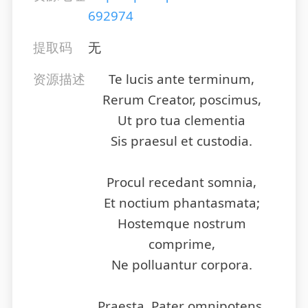
692974
提取码
无
资源描述
Te lucis ante terminum,
Rerum Creator, poscimus,
Ut pro tua clementia
Sis praesul et custodia.
Procul recedant somnia,
Et noctium phantasmata;
Hostemque nostrum
comprime,
Ne polluantur corpora.
Praesta, Pater omnipotens,