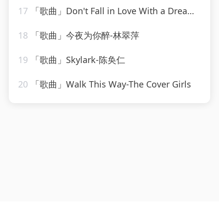
17
「歌曲」Don't Fall in Love With a Dreamer-Countdown Chartbusters
18
「歌曲」今夜为你醉-林翠萍
19
「歌曲」Skylark-陈奂仁
20
「歌曲」Walk This Way-The Cover Girls