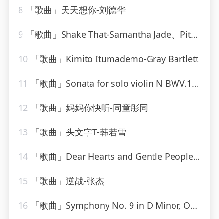
8
「歌曲」天天想你-刘德华
9
「歌曲」Shake That-Samantha Jade、Pitbull
10
「歌曲」Kimito Itumademo-Gray Bartlett
11
「歌曲」Sonata for solo violin N BWV.1001 in G minor - I. Adagio-gidon kremer
12
「歌曲」妈妈你快听-同童彤同
13
「歌曲」头文字T-韩若雪
14
「歌曲」Dear Hearts and Gentle People-Bing Crosby
15
「歌曲」逆战-张杰
16
「歌曲」Symphony No. 9 in D Minor, Op. 125 Choral II. Molto vivace