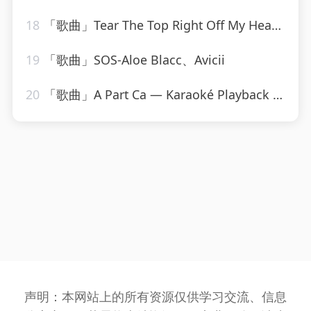
18
「歌曲」Tear The Top Right Off My Head-The Monkees
19
「歌曲」SOS-Aloe Blacc、Avicii
20
「歌曲」A Part Ca — Karaoké Playback Instrumental — Rendu Célèbre Par Jacques Dutronc-Karaoke
声明：本网站上的所有资源仅供学习交流、信息