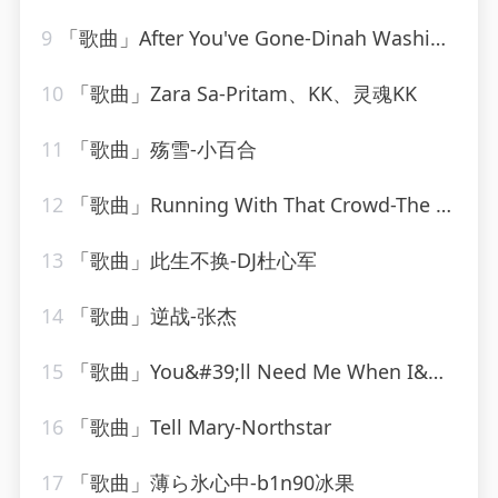
9
「歌曲」After You've Gone-Dinah Washington(1)
10
「歌曲」Zara Sa-Pritam、KK、灵魂KK
11
「歌曲」殇雪-小百合
12
「歌曲」Running With That Crowd-The Charlie Daniels Band
13
「歌曲」此生不换-DJ杜心军
14
「歌曲」逆战-张杰
15
「歌曲」You&#39;ll Need Me When I&#39;m Long Gone-ethel waters
16
「歌曲」Tell Mary-Northstar
17
「歌曲」薄ら氷心中-b1n90冰果