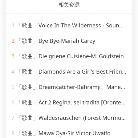
相关资源
1
「歌曲」Voice In The Wilderness - Sound-A-Like-Studio Group
2
「歌曲」Bye Bye-Mariah Carey
3
「歌曲」Die griene Cuisiene-M. Goldstein
4
「歌曲」Diamonds Are a Girl's Best Friend-Marylin Monroe
5
「歌曲」Dreamcatcher-Bahramji、Maneesh de Moor、Bashir、Zhubin Kalhor、Sudha
6
「歌曲」Act 2 Regina, sei tradita [Oronte, Alcina]-william christie
7
「歌曲」Waldesrauschen (Forest Murmurs), for Piano (Zwei Konzertetuden No. 1), S. 1451 No 1 Waldesrauschen
8
「歌曲」Mawa Oya-Sir Victor Uwaifo