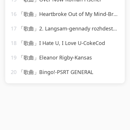
16
「歌曲」Heartbroke Out of My Mind-Brooks & Dunn
17
「歌曲」2. Langsam-gennady rozhdestvensky、jean martinon、Paris Conservatoire Orchestra
18
「歌曲」I Hate U, I Love U-CokeCod
19
「歌曲」Eleanor Rigby-Kansas
20
「歌曲」Bingo!-PSRT GENERAL