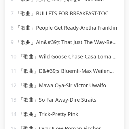
7
「歌曲」BULLETS FOR BREAKFAST-TOC
8
「歌曲」People Get Ready-Aretha Franklin
9
「歌曲」Ain&#39;t That Just The Way-Best Of Hits (最佳点击率)
10
「歌曲」Wild Goose Chase-Casa Loma Orchestra
11
「歌曲」D&#39;s Blüemli-Max Weilenmann Mit Seinen Volksmusikanten
12
「歌曲」Mawa Oya-Sir Victor Uwaifo
13
「歌曲」So Far Away-Dire Straits
14
「歌曲」Trick-Pretty Pink
15
「歌曲」Over Now-Roman Fischer