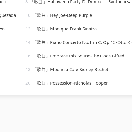
oup
8
「歌曲」Halloween Party-DJ Dimixer、Syntheticsa
Quezada
10
「歌曲」Hey Joe-Deep Purple
wn
12
「歌曲」Monique-Frank Sinatra
14
「歌曲」Piano Concerto No.1 in C, Op.15-Otto Klemperer(1
16
「歌曲」Embrace this Sound-The Gods Gifted
18
「歌曲」Moulin a Cafe-Sidney Bechet
20
「歌曲」Possession-Nicholas Hooper