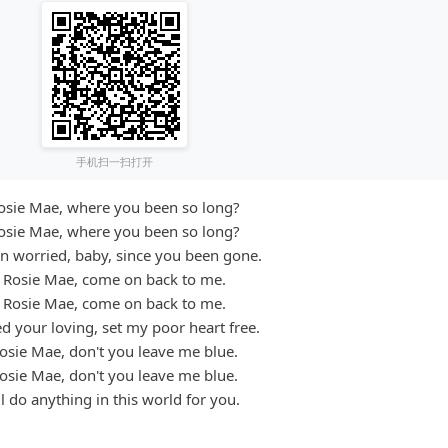
手机扫一扫打开
osie Mae, where you been so long?
osie Mae, where you been so long?
en worried, baby, since you been gone.
Rosie Mae, come on back to me.
Rosie Mae, come on back to me.
ed your loving, set my poor heart free.
osie Mae, don't you leave me blue.
osie Mae, don't you leave me blue.
'll do anything in this world for you.