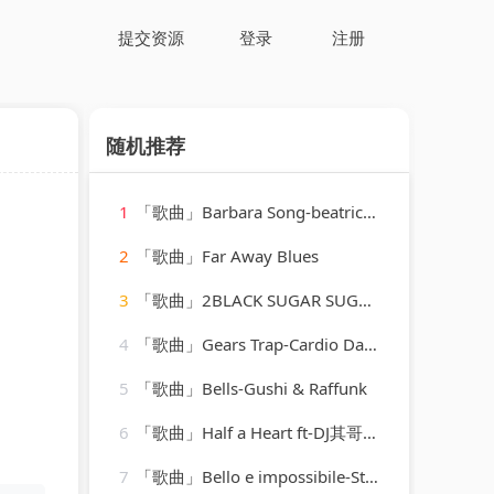
提交资源
登录
注册
随机推荐
1
「歌曲」Barbara Song-beatrice arthur
2
「歌曲」Far Away Blues
3
「歌曲」2BLACK SUGAR SUGAR PIE-BLACK SUGAR SUGAR PIE (RAGGA、Grady Martin
4
「歌曲」Gears Trap-Cardio Dance Crew
5
「歌曲」Bells-Gushi & Raffunk
6
「歌曲」Half a Heart ft-DJ其哥、徐老四、DJ小川、高士其
7
「歌曲」Bello e impossibile-Studio Sound Group