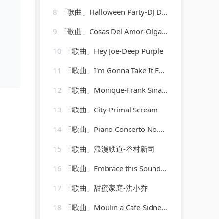
8
「歌曲」Halloween Party-DJ Dimixer、Syntheticsax
9
「歌曲」Cosas Del Amor-Olga Tañon、Milly Quezada
10
「歌曲」Hey Joe-Deep Purple
11
「歌曲」I'm Gonna Take It Easy-Gabriel Brown
12
「歌曲」Monique-Frank Sinatra
13
「歌曲」City-Primal Scream
14
「歌曲」Piano Concerto No.1 in C, Op.15-Otto Klemperer(1)
15
「歌曲」浪漫鉄道-谷村新司
16
「歌曲」Embrace this Sound-The Gods Gifted
17
「歌曲」甜蜜家庭-洪小乔
18
「歌曲」Moulin a Cafe-Sidney Bechet