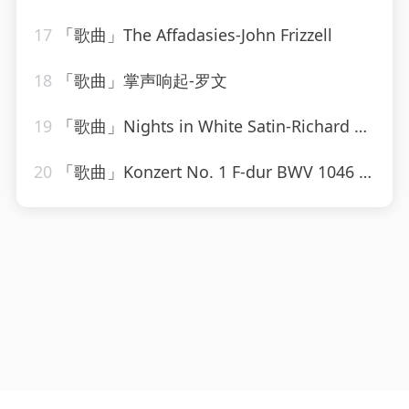
17
「歌曲」The Affadasies-John Frizzell
18
「歌曲」掌声响起-罗文
19
「歌曲」Nights in White Satin-Richard Clayderman
20
「歌曲」Konzert No. 1 F-dur BWV 1046 - Allegro-Karl Richter、The Munich Philharmonic Orchestra