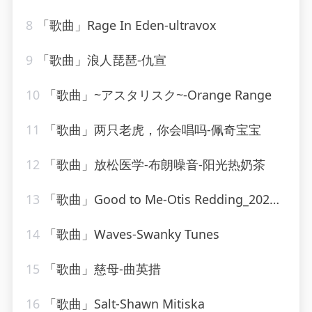
8
「歌曲」Rage In Eden-ultravox
9
「歌曲」浪人琵琶-仇宣
10
「歌曲」~アスタリスク~-Orange Range
11
「歌曲」两只老虎，你会唱吗-佩奇宝宝
12
「歌曲」放松医学-布朗噪音-阳光热奶茶
13
「歌曲」Good to Me-Otis Redding_20260807_131528
14
「歌曲」Waves-Swanky Tunes
15
「歌曲」慈母-曲英措
16
「歌曲」Salt-Shawn Mitiska