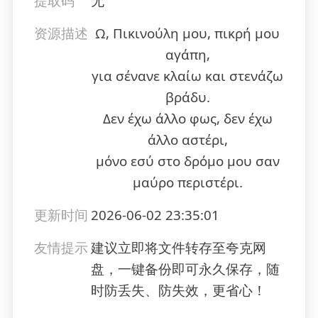
提取码
无
资源描述
Ω, Πικινούλη μου, πικρή μου
αγάπη,
για σένανε κλαίω και στενάζω
βράδυ.
Δεν έχω άλλο φως, δεν έχω
άλλο αστέρι,
μόνο εσύ στο δρόμο μου σαν
μαύρο περιστέρι.
更新时间
2026-06-02 23:35:01
友情提示
建议立即将文件转存至夸克网
盘，一键备份即可永久保存，随
时防丢失、防失效，更省心！