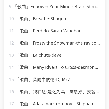
9
「歌曲」Enpower Your Mind - Brain Stimulation Music-Moonlight Richards
10
「歌曲」Breathe-Shogun
11
「歌曲」Perdido-Sarah Vaughan
12
「歌曲」Frosty the Snowman-the ray conniff singers
13
「歌曲」La chute-dave
14
「歌曲」Many Rivers To Cross-desmond dekker
15
「歌曲」风雨中的情-DJ Mr.Zi
16
「歌曲」我在这-是化为乌、陈敏婷、麦智钧
17
「歌曲」Atlas-marc romboy、Stephan Bodzin