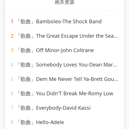
相关资源
1
「歌曲」Bamboleo-The Shock Band
2
「歌曲」The Great Escape Under the Sea-We Are Scientists
3
「歌曲」Off Minor-John Coltrane
4
「歌曲」Somebody Loves You-Dean Martin
5
「歌曲」Dem Me Never Tell Ya-Brett Gould
6
「歌曲」You Didn′T Break Me-Romy Low
7
「歌曲」Everybody-David Kassi
8
「歌曲」Hello-Adele