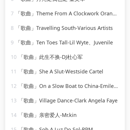
7
「歌曲」Theme From A Clockwork Orange-Various Artists
8
「歌曲」Travelling South-Various Artists
9
「歌曲」Ten Toes Tall-Lil Wyte、Juvenile
10
「歌曲」此生不换-DJ杜心军
11
「歌曲」She A Slut-Westside Cartel
12
「歌曲」On a Slow Boat to China-Emile Ford & The Checkmates
13
「歌曲」Village Dance-Clark Angela Faye
14
「歌曲」亲密爱人-Mr.kin
15
「歌曲」Sob A Luz Do Sol-RPM