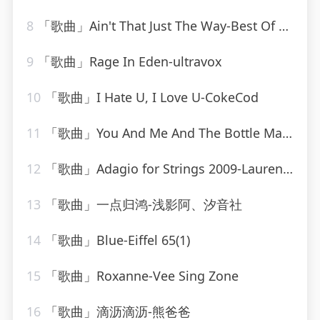
8
「歌曲」Ain't That Just The Way-Best Of Hits (最佳点击率)
9
「歌曲」Rage In Eden-ultravox
10
「歌曲」I Hate U, I Love U-CokeCod
11
「歌曲」You And Me And The Bottle Makes 3 Tonight (Baby) [made popular by Big Bad Voodoo Daddy] [vocal version]
12
「歌曲」Adagio for Strings 2009-Laurent Wolf
13
「歌曲」一点归鸿-浅影阿、汐音社
14
「歌曲」Blue-Eiffel 65(1)
15
「歌曲」Roxanne-Vee Sing Zone
16
「歌曲」滴沥滴沥-熊爸爸