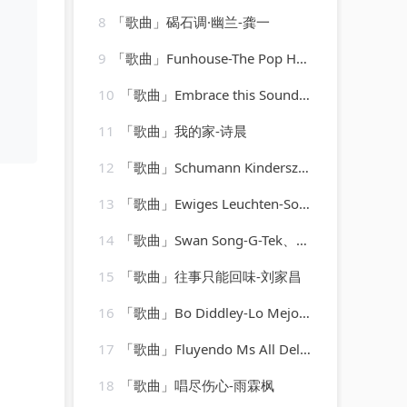
8
「歌曲」碣石调·幽兰-龚一
9
「歌曲」Funhouse-The Pop Heroes
10
「歌曲」Embrace this Sound-The Gods Gifted
11
「歌曲」我的家-诗晨
12
「歌曲」Schumann Kinderszenen, Op. 15 8. Am Kamin-Paul Badura-Skoda
13
「歌曲」Ewiges Leuchten-Sonidos de Fuego、Entspannungsmusik、Spa Channel
14
「歌曲」Swan Song-G-Tek、Kimberly Hale
15
「歌曲」往事只能回味-刘家昌
16
「歌曲」Bo Diddley-Lo Mejor del Rock de los 50
17
「歌曲」Fluyendo Ms All Del Borde Del Saber
18
「歌曲」唱尽伤心-雨霖枫