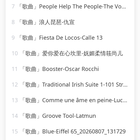
7
「歌曲」People Help The People-The Vocal Masters
8
「歌曲」浪人琵琶-仇宣
9
「歌曲」Fiesta De Locos-Calle 13
10
「歌曲」爱你爱在心坎里-妩媚柔情筱尚儿
11
「歌曲」Booster-Oscar Rocchi
12
「歌曲」Traditional Irish Suite 1-101 Strings Orchestra
13
「歌曲」Comme une âme en peine-Lucky Blondo
14
「歌曲」Groove Tool-Latmun
15
「歌曲」Blue-Eiffel 65_20260807_131729