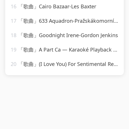
16
「歌曲」Cairo Bazaar-Les Baxter
17
「歌曲」633 Aquadron-Pražskákomornífilharmonie
18
「歌曲」Goodnight Irene-Gordon Jenkins
19
「歌曲」A Part Ca — Karaoké Playback Instrumental — Rendu Célèbre Par Jacques Dutronc-Karaoke
20
「歌曲」(I Love You) For Sentimental Reasons-John Leyton