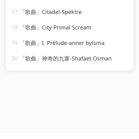
17
「歌曲」Citadel-Spektre
18
「歌曲」City-Primal Scream
19
「歌曲」I. Prélude-anner bylsma
20
「歌曲」神奇的九寨-Shafaet Osman