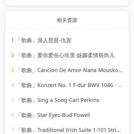
相关资源
1
「歌曲」浪人琵琶-仇宣
2
「歌曲」爱你爱在心坎里-妩媚柔情筱尚儿
3
「歌曲」Cancion De Amor-Nana Mouskouri
4
「歌曲」Konzert No. 1 F-dur BWV 1046 - Allegro-Karl Richter、The Munich Philharmonic Orchestra
5
「歌曲」Sing a Song-Carl Perkins
6
「歌曲」Star Eyes-Bud Powell
7
「歌曲」Traditional Irish Suite 1-101 Strings Orchestra