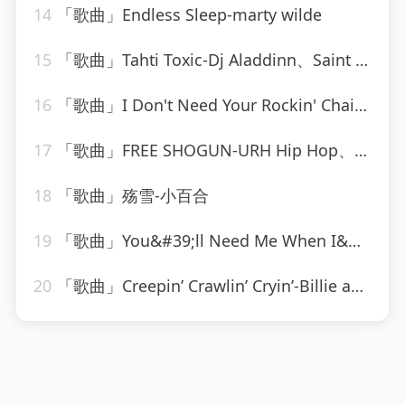
14
「歌曲」Endless Sleep-marty wilde
15
「歌曲」Tahti Toxic-Dj Aladdinn、Saint Nich、Thouxanbanfauni
16
「歌曲」I Don't Need Your Rockin' Chair-Ameritz Tribute Club
17
「歌曲」FREE SHOGUN-URH Hip Hop、Shogun
18
「歌曲」殇雪-小百合
19
「歌曲」You&#39;ll Need Me When I&#39;m Long Gone-ethel waters
20
「歌曲」Creepin’ Crawlin’ Cryin’-Billie and Lillie