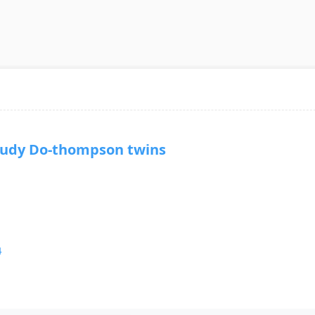
y Do-thompson twins
4