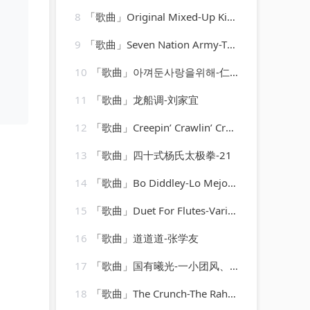
8
「歌曲」Original Mixed-Up Kid-Mott The Hoople
9
「歌曲」Seven Nation Army-The Vocal Masters
10
「歌曲」아껴둔사랑을위해-仁顺伊
11
「歌曲」龙船调-刘家宜
12
「歌曲」Creepin’ Crawlin’ Cryin’-Billie and Lillie
13
「歌曲」四十式杨氏太极拳-21
14
「歌曲」Bo Diddley-Lo Mejor del Rock de los 50
15
「歌曲」Duet For Flutes-Various Artists
16
「歌曲」道道道-张学友
17
「歌曲」国有曦光-一小团风、羲和_Xicole、洵风、之玄、孩子吃嘛找嘛去、公子祸水、颜柒CY、远平新、黄泊霖、浔漪Hazy
18
「歌曲」The Crunch-The Rah Band