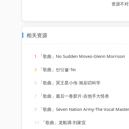
资源不对
相关资源
1
「歌曲」No Sudden Moves-Glenn Morrison
3
「歌曲」반딧불-Tei
5
「歌曲」冥王星小传-旭岽叨科学
7
「歌曲」最后一卷胶片-吉他手大怪兽
9
「歌曲」Seven Nation Army-The Vocal Master
11
「歌曲」龙船调-刘家宜