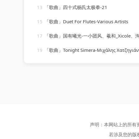
13
「歌曲」四十式杨氏太极拳-21
15
「歌曲」Duet For Flutes-Various Artists
17
「歌曲」国有曦光-一小团风、羲和_Xicole、洵风、之玄、孩子吃嘛找嘛去、公子祸水、颜柒CY、远平新、黄
19
「歌曲」Tonight Simera-Μιχάλης Χατζηγιάν
声明：本网站上的所有
若涉及您的版