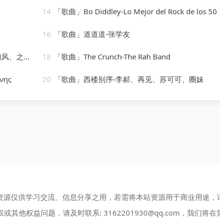
14
「歌曲」Bo Diddley-Lo Mejor del Rock de los 50
16
「歌曲」道道道-张学友
泊霖、浔漪Hazy
18
「歌曲」The Crunch-The Rah Band
νης
20
「歌曲」西楼别序-李郝、再见、苏可可、圈妹
资源仅供学习交流、信息分享之用，若需将本站资源用于商业用途，
权或其他权益问题，请及时联系:
3162201930@qq.com
，我们将在