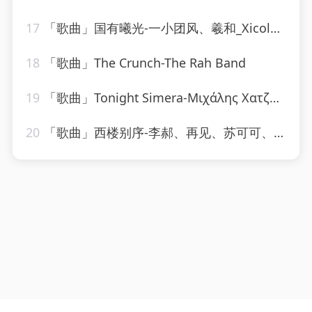
17
「歌曲」国有曦光-一小团风、羲和_Xicole、洵风、之玄、孩子吃嘛找嘛去、公子祸水、颜柒CY、远平新、黄泊霖、浔漪Hazy
18
「歌曲」The Crunch-The Rah Band
19
「歌曲」Tonight Simera-Μιχάλης Χατζηγιάννης
20
「歌曲」西楼别序-李郝、再见、苏可可、圈妹