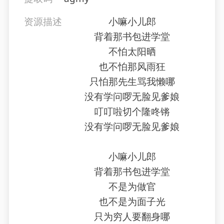
资源描述
小嘛小儿郎
背着那书包进学堂
不怕太阳晒
也不怕那风雨狂
只怕那先生骂我懒哪
没有学问啰无脸见爹娘
叮叮啦切个隆咚锵
没有学问啰无脸见爹娘
小嘛小儿郎
背着那书包进学堂
不是为做官
也不是为面子光
只为穷人要翻身哪