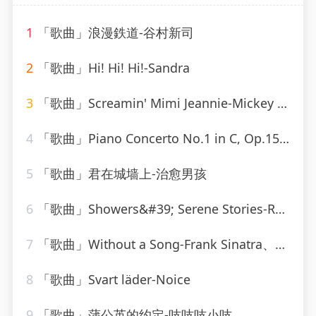
1
「歌曲」浪漫鉄道-谷村新司
2
「歌曲」Hi! Hi! Hi!-Sandra
3
「歌曲」Screamin' Mimi Jeannie-Mickey Hawks
4
「歌曲」Piano Concerto No.1 in C, Op.15-Otto Klemperer(1)
5
「歌曲」君在城墙上-治愈男孩
6
「歌曲」Showers&#39; Serene Stories-Rainforest Ambience
7
「歌曲」Without a Song-Frank Sinatra、Tommy Dorsey Orchestra、Vincent Youmans
8
「歌曲」Svart läder-Noice
9
「歌曲」蒲公英的约定-吱吱吱小吱