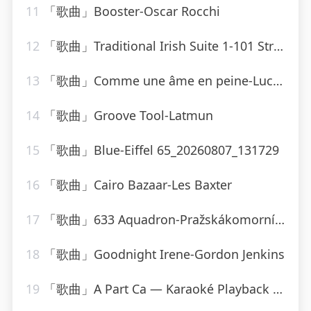
11
「歌曲」Booster-Oscar Rocchi
12
「歌曲」Traditional Irish Suite 1-101 Strings Orchestra
13
「歌曲」Comme une âme en peine-Lucky Blondo
14
「歌曲」Groove Tool-Latmun
15
「歌曲」Blue-Eiffel 65_20260807_131729
16
「歌曲」Cairo Bazaar-Les Baxter
17
「歌曲」633 Aquadron-Pražskákomornífilharmonie
18
「歌曲」Goodnight Irene-Gordon Jenkins
19
「歌曲」A Part Ca — Karaoké Playback Instrumental — Rendu Célèbre Par Jacques Dutronc-Karaoke