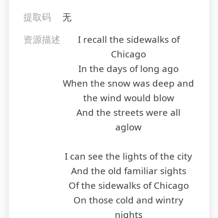
提取码
无
资源描述
I recall the sidewalks of
Chicago
In the days of long ago
When the snow was deep and
the wind would blow
And the streets were all
aglow
I can see the lights of the city
And the old familiar sights
Of the sidewalks of Chicago
On those cold and wintry
nights