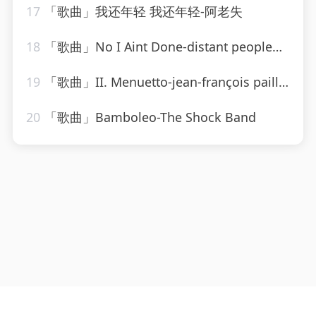
17
「歌曲」我还年轻 我还年轻-阿老失
18
「歌曲」No I Aint Done-distant people、DJ Octopuz Deeper
19
「歌曲」II. Menuetto-jean-françois paillard
20
「歌曲」Bamboleo-The Shock Band