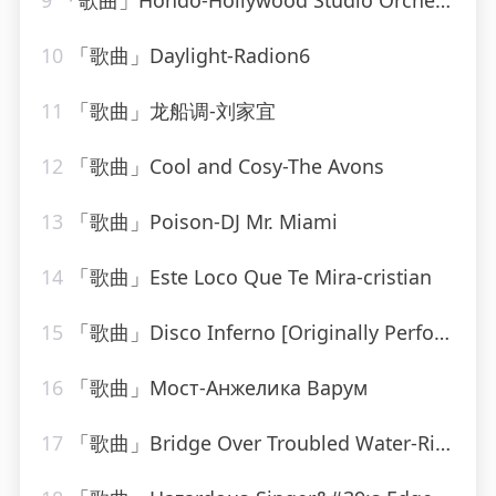
9
「歌曲」Hondo-Hollywood Studio Orchestra
10
「歌曲」Daylight-Radion6
11
「歌曲」龙船调-刘家宜
12
「歌曲」Cool and Cosy-The Avons
13
「歌曲」Poison-DJ Mr. Miami
14
「歌曲」Este Loco Que Te Mira-cristian
15
「歌曲」Disco Inferno [Originally Performed By The Trammps]-Musosis
16
「歌曲」Мост-Анжелика Варум
17
「歌曲」Bridge Over Troubled Water-Ringtone Track Masters