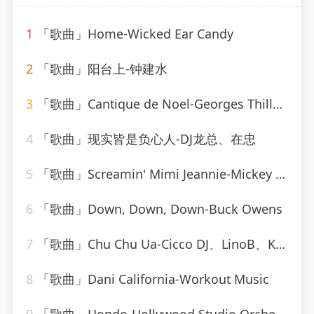
1
「歌曲」Home-Wicked Ear Candy
2
「歌曲」阳台上-钟建水
3
「歌曲」Cantique de Noel-Georges Thill、Orchestra Armand Bernard
4
「歌曲」现实皆是负心人-DJ龙总、在忠
5
「歌曲」Screamin' Mimi Jeannie-Mickey Hawks
6
「歌曲」Down, Down, Down-Buck Owens
7
「歌曲」Chu Chu Ua-Cicco DJ、LinoB、Kiki
8
「歌曲」Dani California-Workout Music