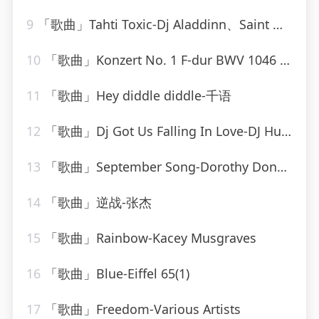
9
「歌曲」Tahti Toxic-Dj Aladdinn、Saint Nich、Thouxanbanfauni
10
「歌曲」Konzert No. 1 F-dur BWV 1046 - Allegro-Karl Richter、The Munich Philharmonic Orchestra
11
「歌曲」Hey diddle diddle-千语
12
「歌曲」Dj Got Us Falling In Love-DJ Hush
13
「歌曲」September Song-Dorothy Donegan
14
「歌曲」逆战-张杰
15
「歌曲」Rainbow-Kacey Musgraves
16
「歌曲」Blue-Eiffel 65(1)
17
「歌曲」Freedom-Various Artists