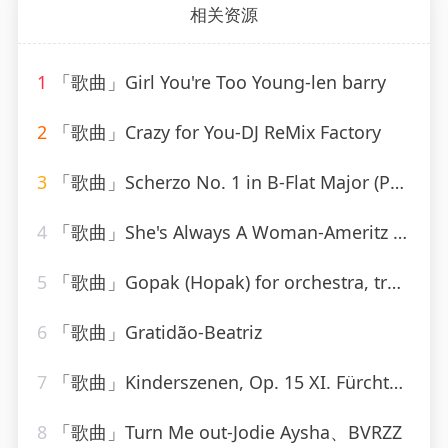
相关资源
1
「歌曲」Girl You're Too Young-len barry
2
「歌曲」Crazy for You-DJ ReMix Factory
3
「歌曲」Scherzo No. 1 in B-Flat Major (Posthumous) D.593-Paul de Conne、Peter Phillips
4
「歌曲」She's Always A Woman-Ameritz - Karaoke_20260807_141559
5
「歌曲」Gopak (Hopak) for orchestra, transcribed by Liadov
6
「歌曲」Gratidão-Beatriz
7
「歌曲」Kinderszenen, Op. 15 XI. Fürchtenmachen-Brigitte Engerer
8
「歌曲」Turn Me out-Jodie Aysha、BVRZZ