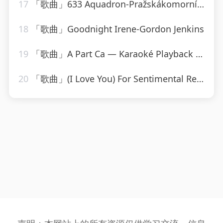
17
「歌曲」633 Aquadron-Pražskákomornífilharmonie
18
「歌曲」Goodnight Irene-Gordon Jenkins
19
「歌曲」A Part Ca — Karaoké Playback Instrumental — Rendu Célèbre Par Jacques Dutronc-Karaoke
20
「歌曲」(I Love You) For Sentimental Reasons-John Leyton