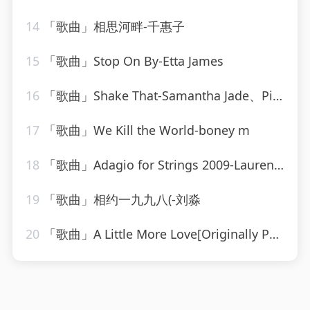
14
「歌曲」相思河畔-千惠子
15
「歌曲」Stop On By-Etta James
16
「歌曲」Shake That-Samantha Jade、Pitbull
17
「歌曲」We Kill the World-boney m
18
「歌曲」Adagio for Strings 2009-Laurent Wolf
19
「歌曲」相约一九九八(-刘淼
20
「歌曲」A Little More Love[Originally Performed by Vince Gill]-Karaoke Diamonds