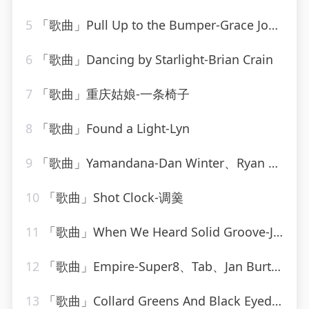
5
「歌曲」Pull Up to the Bumper-Grace Jones、Funkstar de Luxe
6
「歌曲」Dancing by Starlight-Brian Crain
7
「歌曲」重庆姑娘-一条椅子
8
「歌曲」Found a Light-Lyn
9
「歌曲」Yamandana-Dan Winter、Ryan T.、Dee Dee
10
「歌曲」Shot Clock-调羹
11
「歌曲」When We Heard Solid Groove-Jesse Rose、Oliver $
12
「歌曲」Empire-Super8、Tab、Jan Burton
13
「歌曲」Collard Greens And Black Eyed-Peas-Bud Powell