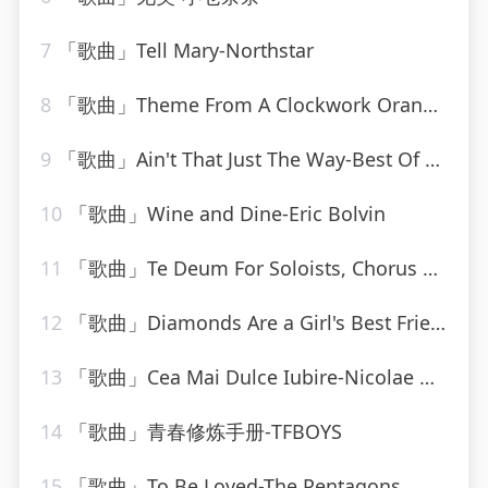
7
「歌曲」Tell Mary-Northstar
8
「歌曲」Theme From A Clockwork Orange-Various Artists
9
「歌曲」Ain't That Just The Way-Best Of Hits (最佳点击率)
10
「歌曲」Wine and Dine-Eric Bolvin
11
「歌曲」Te Deum For Soloists, Chorus And Orchestra, H. 146 - Prélude. Rondeau
12
「歌曲」Diamonds Are a Girl's Best Friend-Marylin Monroe
13
「歌曲」Cea Mai Dulce Iubire-Nicolae Guta
14
「歌曲」青春修炼手册-TFBOYS
15
「歌曲」To Be Loved-The Pentagons