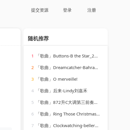
提交资源
登录
注册
随机推荐
1
「歌曲」Buttons-B the Star_20260807_131713
2
「歌曲」Dreamcatcher-Bahramji、Maneesh de Moor、Bashir、Zhubin Kalhor、Sudha
3
「歌曲」O merveille!
4
「歌曲」后来-Lindy刘嘉禾
5
「歌曲」872升C大调第三前奏曲-肖斯塔科维奇
6
「歌曲」Ring Those Christmas Bells-Peggy Lee
7
「歌曲」Clockwatching-belleruche