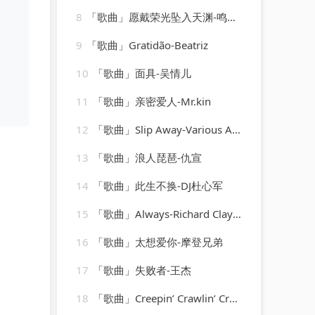
8
「歌曲」愿戴荣光坠入天渊-鸣潮先约电台、jixwang、VISION SOUND
9
「歌曲」Gratidão-Beatriz
10
「歌曲」面具-吴情儿
11
「歌曲」亲密爱人-Mr.kin
12
「歌曲」Slip Away-Various Artists
13
「歌曲」浪人琵琶-仇宣
14
「歌曲」此生不换-DJ杜心军
15
「歌曲」Always-Richard Clayderman
16
「歌曲」太想爱你-摩登兄弟
17
「歌曲」失败者-王杰
18
「歌曲」Creepin’ Crawlin’ Cryin’-Billie and Lillie