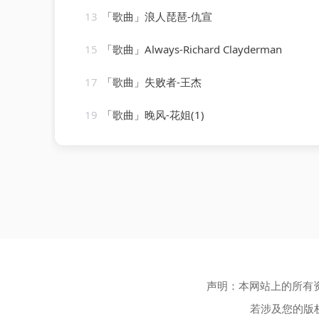
13
「歌曲」浪人琵琶-仇宣
15
「歌曲」Always-Richard Clayderman
17
「歌曲」失败者-王杰
19
「歌曲」晚风-花姐(1)
声明：本网站上的所有
若涉及您的版