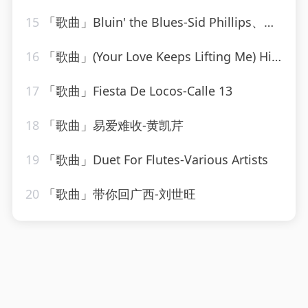
15
「歌曲」Bluin' the Blues-Sid Phillips、Geraldo Orchestra、His Band
16
「歌曲」(Your Love Keeps Lifting Me) Higher and Higher-Pop Classics
17
「歌曲」Fiesta De Locos-Calle 13
18
「歌曲」易爱难收-黄凯芹
19
「歌曲」Duet For Flutes-Various Artists
20
「歌曲」带你回广西-刘世旺