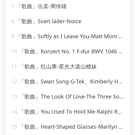
7
「歌曲」出卖-周传雄
8
「歌曲」Svart läder-Noice
9
「歌曲」Softly as I Leave You-Matt Monro_20260805_113816
10
「歌曲」Konzert No. 1 F-dur BWV 1046 - Allegro-Karl Richter、The Munich Philharmonic Orchestra
11
「歌曲」红山果-星光大道山楂妹
12
「歌曲」Swan Song-G-Tek、Kimberly Hale
13
「歌曲」The Look Of Love-The Three Sounds
14
「歌曲」You Used To Hold Me-Ralphi Rosario
15
「歌曲」Heart-Shaped Glasses-Marilyn Manson