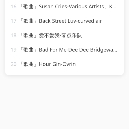
16
「歌曲」Susan Cries-Various Artists、Kahua Music Ltd、Matthew Loots、Matthew Prehn
17
「歌曲」Back Street Luv-curved air
18
「歌曲」爱不爱我-零点乐队
19
「歌曲」Bad For Me-Dee Dee Bridgewater
20
「歌曲」Hour Gin-Ovrin