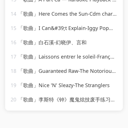
14
「歌曲」Here Comes the Sun-Cdm chartbreakers
15
「歌曲」I Can&#39;t Explain-Iggy Pop、K.K. Downing、Derek Sherinian
16
「歌曲」白石溪-幻晓伊、言和
17
「歌曲」Laissons entrer le soleil-François & The New Frenchies
18
「歌曲」Guaranteed Raw-The Notorious B.I.G
19
「歌曲」Nice 'N' Sleazy-The Stranglers
20
「歌曲」李斯特《钟》魔鬼炫技废手练习曲-姚悦钢琴老师