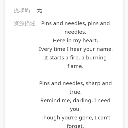
提取码
无
资源描述
Pins and needles, pins and
needles,
Here in my heart,
Every time I hear your name,
It starts a fire, a burning
flame.
Pins and needles, sharp and
true,
Remind me, darling, I need
you,
Though you're gone, I can't
forget,