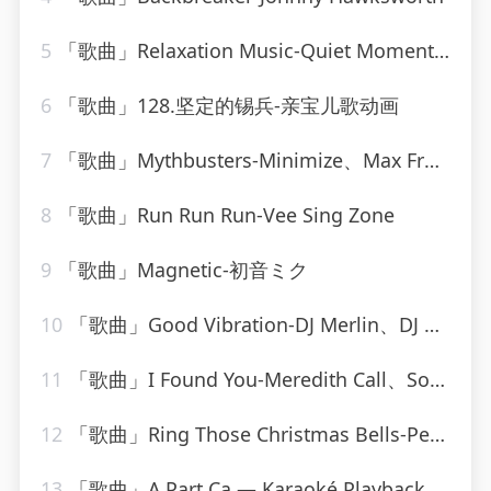
5
「歌曲」Relaxation Music-Quiet Moments、SPA、Spa Relaxation
6
「歌曲」128.坚定的锡兵-亲宝儿歌动画
7
「歌曲」Mythbusters-Minimize、Max Freegrant
8
「歌曲」Run Run Run-Vee Sing Zone
9
「歌曲」Magnetic-初音ミク
10
「歌曲」Good Vibration-DJ Merlin、DJ C-Bass
11
「歌曲」I Found You-Meredith Call、Solarstone
12
「歌曲」Ring Those Christmas Bells-Peggy Lee
13
「歌曲」A Part Ca — Karaoké Playback Instrumental — Rendu Célèbre Par Jacques Dutronc-Karaoke