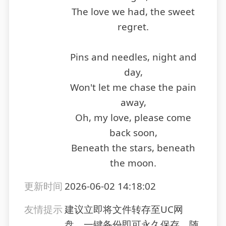
The love we had, the sweet
regret.
Pins and needles, night and
day,
Won't let me chase the pain
away,
Oh, my love, please come
back soon,
Beneath the stars, beneath
the moon.
更新时间
2026-06-02 14:18:02
友情提示
建议立即将文件转存至UC网
盘，一键备份即可永久保存，随