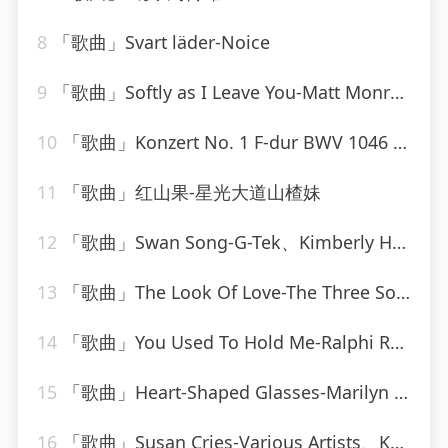
8
「歌曲」Svart läder-Noice
9
「歌曲」Softly as I Leave You-Matt Monro_20260805_113816
10
「歌曲」Konzert No. 1 F-dur BWV 1046 - Allegro-Karl Richter、The Munich Philharmonic Orchestra
11
「歌曲」红山果-星光大道山楂妹
12
「歌曲」Swan Song-G-Tek、Kimberly Hale
13
「歌曲」The Look Of Love-The Three Sounds
14
「歌曲」You Used To Hold Me-Ralphi Rosario
15
「歌曲」Heart-Shaped Glasses-Marilyn Manson
16
「歌曲」Susan Cries-Various Artists、Kahua Music Ltd、Matthew Loots、Matthew Prehn